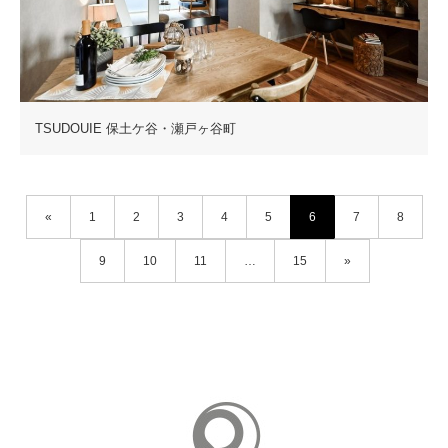
TSUDOUIE 保土ケ谷・瀬戸ヶ谷町
«
1
2
3
4
5
6
7
8
9
10
11
…
15
»