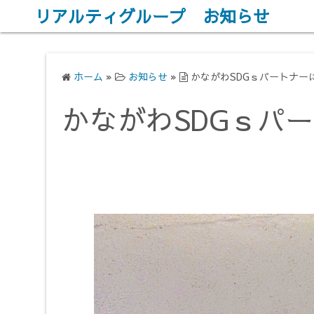
コ
リアルティグループ お知らせ
ン
テ
ン
ホーム
»
お知らせ
»
かながわSDGｓパートナー
ツ
へ
かながわSDGｓパ
ス
キ
ッ
プ